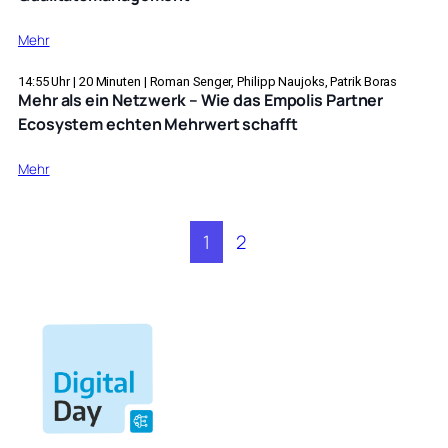
:
Mehr
Mit
smarten
14:55
Uhr |
20
Minuten |
Roman Senger, Philipp Naujoks, Patrik Boras
Mehr als ein Netzwerk – Wie das Empolis Partner
Checklisten
Ecosystem echten Mehrwert schafft
und
Guided
:
Mehr
Troubleshooting
Mehr
erfolgreich
als
in
ein
Service,
1
2
Netzwerk
Produktion
–
und
Wie
Qualitätsmanagement
das
Empolis
Partner
Ecosystem
echten
Mehrwert