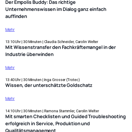
Der Empolis Buddy: Das richtige
zu
mit
und
Unternehmenswissen im Dialog ganz einfach
Lösungen:
den
reduzieren
auffinden
Das
Empolis
die
smarte
Produkten
Ticketzeiten
:
Wissensportal
Mehr
und
Der
der
Kosten
Empolis
13:10
Uhr |
30
Minuten |
Claudia Schneider, Carolin Welter
Zukunft
mit
Mit Wissenstransfer den Fachkräftemangel in der
Buddy:
Empolis
Industrie überwinden
Das
richtige
:
Mehr
Unternehmenswissen
Mit
im
Wissenstransfer
13:40
Uhr |
30
Minuten |
Inga Grosser (Trotec)
Dialog
Wissen, der unterschätzte Goldschatz
den
ganz
Fachkräftemangel
einfach
:
Mehr
in
auffinden
Wissen,
der
der unterschätzte Goldschatz
14:10
Uhr |
30
Minuten |
Ramona Stammler, Carolin Welter
Industrie
Mit smarten Checklisten und Guided Troubleshooting
überwinden
erfolgreich in Service, Produktion und
Qualitätsmanagement