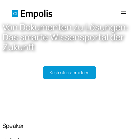
Von Dokumenten zu Lösungen:
Das smarte Wissensportal der
Zukunft
11:25
30
Minuten
Kostenfrei anmelden
Speaker