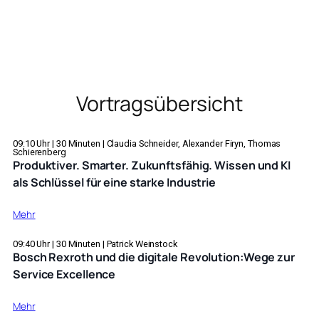
Vortragsübersicht
09:10
Uhr |
30
Minuten |
Claudia Schneider, Alexander Firyn, Thomas
Schierenberg
Produktiver. Smarter. Zukunftsfähig. Wissen und KI
als Schlüssel für eine starke Industrie
:
Mehr
Produktiver.
Smarter.
09:40
Uhr |
30
Minuten |
Patrick Weinstock
Bosch Rexroth und die digitale Revolution:Wege zur
Zukunftsfähig.
Service Excellence
Wissen
und
:
Mehr
KI