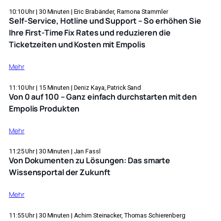
Bosch
als
Rexroth
10:10
Uhr |
30
Minuten |
Eric Brabänder, Ramona Stammler
Schlüssel
Self-Service, Hotline und Support – So erhöhen Sie
und
für
Ihre First-Time Fix Rates und reduzieren die
die
eine
Ticketzeiten und Kosten mit Empolis
digitale
starke
Revolution:Wege
Industrie
:
zur
Mehr
Self-
Service
Service,
11:10
Uhr |
15
Minuten |
Deniz Kaya, Patrick Sand
Excellence
Von 0 auf 100 – Ganz einfach durchstarten mit den
Hotline
Empolis Produkten
und
Support
:
Mehr
–
Von
So
0
11:25
Uhr |
30
Minuten |
Jan Fassl
erhöhen
Von Dokumenten zu Lösungen: Das smarte
auf
Sie
Wissensportal der Zukunft
100
Ihre
–
First-
:
Mehr
Ganz
Time
Von
einfach
Fix
Dokumenten
11:55
Uhr |
30
Minuten |
Achim Steinacker, Thomas Schierenberg
durchstarten
Rates